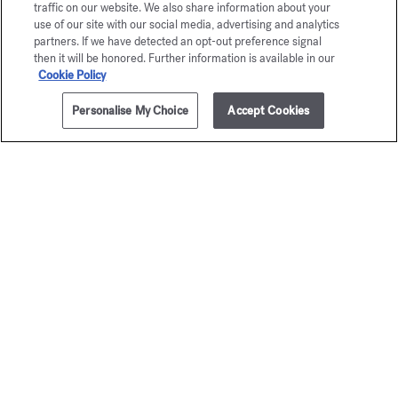
traffic on our website. We also share information about your
Un conseiller est à votre disposition par téléphone au +33 (0)1
72 95 09 89 le lundi de 9h à 19h et du mardi au vendredi de
use of our site with our social media, advertising and analytics
email
10h à 19h, ou par
partners. If we have detected an opt-out preference signal
then it will be honored. Further information is available in our
Cookie Policy
Paiement sécurisé
Personalise My Choice
Accept Cookies
La Maison vous offre
le choix entre deux écrins
En savoir plus
2 échantillons offerts
sous conditions
Newsletter