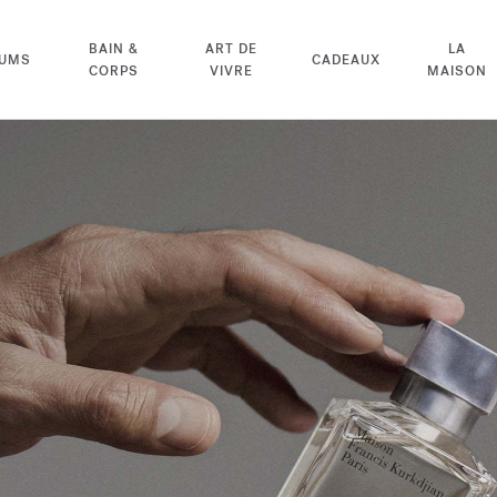
BAIN &
ART DE
LA
FUMS
CADEAUX
CORPS
VIVRE
MAISON