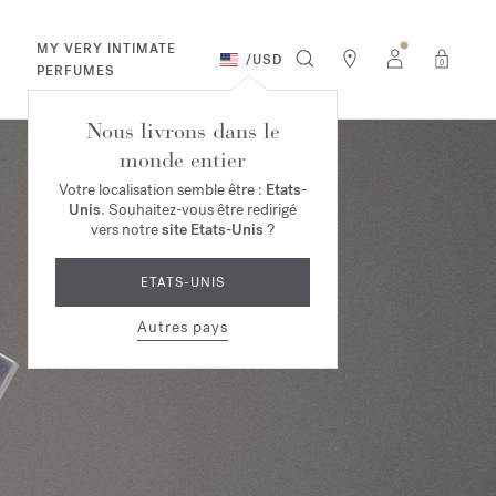
MY VERY INTIMATE
/
USD
0
PERFUMES
Nous livrons dans le
monde entier
Votre localisation semble être :
Etats-
Unis
. Souhaitez-vous être redirigé
vers notre
site Etats-Unis
?
ETATS-UNIS
Autres pays