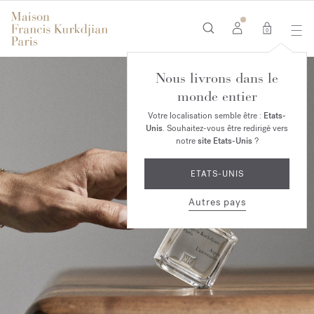
0
Nous livrons dans le
monde entier
Votre localisation semble être :
Etats-
Unis
. Souhaitez-vous être redirigé vers
notre
site Etats-Unis
?
ETATS-UNIS
Autres pays