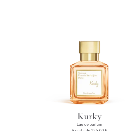
Kurky
Eau de parfum
A partir de
135,00 €