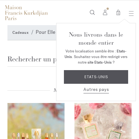
0
Pour Elle
Cadeaux
Nous livrons dans le
monde entier
Recherche
Votre localisation semble être :
Etats-
Unis
. Souhaitez-vous être redirigé vers
notre
site Etats-Unis
?
RECHERCHE
ETATS-UNIS
Autres pays
Nos suggestions