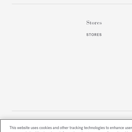
Stores
STORES
This website uses cookies and other tracking technologies to enhance use
All rights reserved