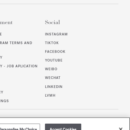
ement
Social
E
INSTAGRAM
GRAM TERMS AND
TIKTOK
FACEBOOK
CY
YOUTUBE
Y - JOB APLICATION
WEIBO
WECHAT
T
LINKEDIN
CY
LVMH
INGS
/
USD
SITEMAP
Personalise My Choice
Accept Cookies