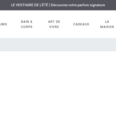
USIF | Découvrez le nouveau parfum OUD
URE OFFERTE | Sur tous les parfums et huiles pour le corps jusqu'au 9
LE VESTIAIRE DE L'ÉTÉ | Découvrez votre parfum signature
velvet mood
dans votre comm
BAIN &
ART DE
LA
FUMS
CADEAUX
CORPS
VIVRE
MAISON