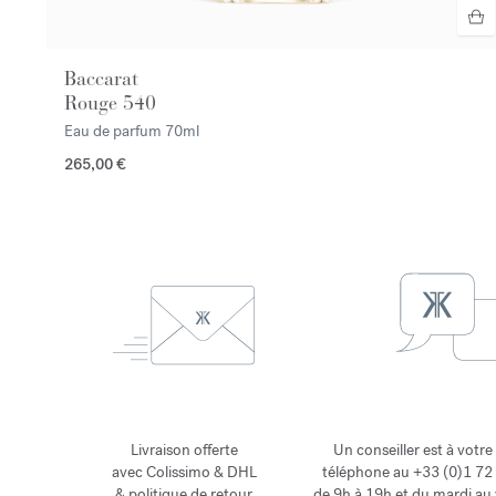
Baccarat
Rouge 540
Eau de parfum
70ml
265,00 €
Livraison offerte
Un conseiller est à votre
avec Colissimo & DHL
téléphone au +33 (0)1 72 
&
politique de retour
de 9h à 19h et du mardi au