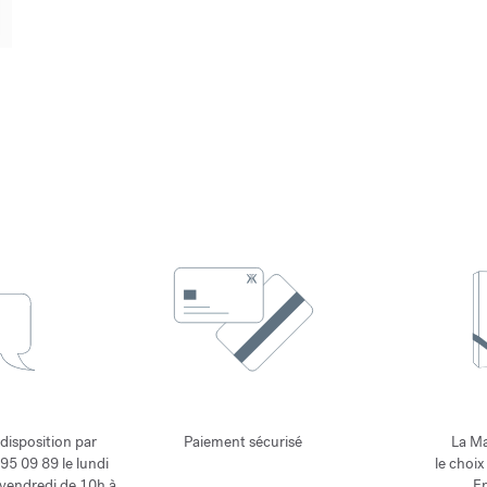
 disposition par
Paiement sécurisé
La Ma
95 09 89 le lundi
le choix
 vendredi de 10h à
En