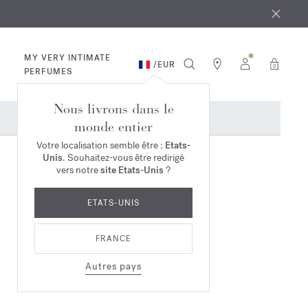
 août
ande*
MY VERY INTIMATE
/
EUR
0
PERFUMES
Nous livrons dans le
monde entier
Votre localisation semble être :
Etats-
Unis
. Souhaitez-vous être redirigé
vers notre
site Etats-Unis
?
ETATS-UNIS
FRANCE
Autres pays