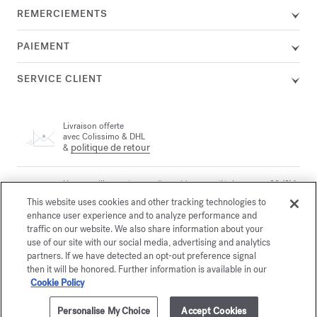
REMERCIEMENTS
PAIEMENT
SERVICE CLIENT
Livraison offerte
avec Colissimo & DHL
politique de retour
&
Un conseiller est à votre disposition par téléphone au +33 (0)1
72 95 09 89 le lundi de 9h à 19h et du mardi au vendredi de
This website uses cookies and other tracking technologies to
email
10h à 19h, ou par
enhance user experience and to analyze performance and
traffic on our website. We also share information about your
use of our site with our social media, advertising and analytics
Paiement sécurisé
partners. If we have detected an opt-out preference signal
then it will be honored. Further information is available in our
Cookie Policy
La Maison vous offre
le choix entre deux écrins
Personalise My Choice
Accept Cookies