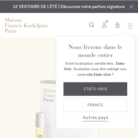
EXCLUSIF | Découvrez le nouveau parfum OUD
GRAVURE OFFERTE | Sur tous les parfums et huiles pour le
velvet mood
LE VESTIAIRE DE L'ÉTÉ | Découvrez votre parfum signature
dans votre commande*
corps jusqu'au 9 août
0
Nous livrons dans le
monde entier
Votre localisation semble être :
Etats-
Unis
. Souhaitez-vous être redirigé vers
notre
site Etats-Unis
?
ETATS-UNIS
FRANCE
Autres pays