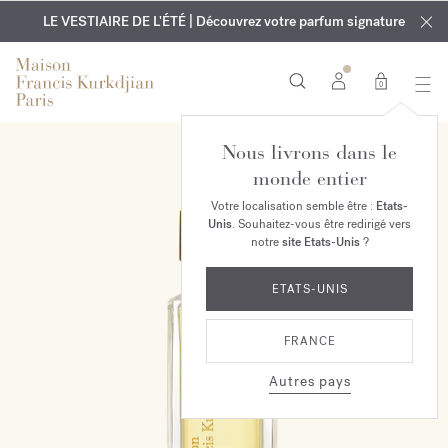
EXCLUSIF | Découvrez le nouveau parfum OUD
GRAVURE OFFERTE | Sur tous les parfums et huiles pour le
velvet mood
LE VESTIAIRE DE L'ÉTÉ | Découvrez votre parfum signature
dans votre commande*
corps jusqu'au 9 août
0
Nous livrons dans le
monde entier
Votre localisation semble être :
Etats-
Unis
. Souhaitez-vous être redirigé vers
notre
site Etats-Unis
?
ETATS-UNIS
FRANCE
Autres pays