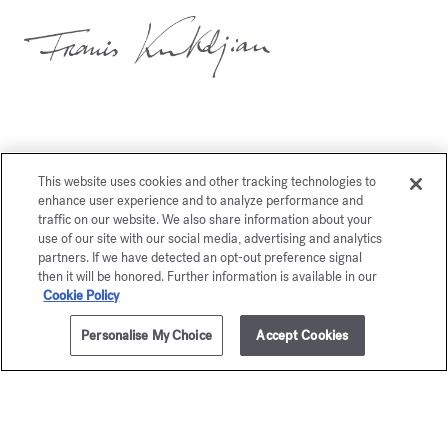
This website uses cookies and other tracking technologies to
Vous aimerez également
enhance user experience and to analyze performance and
traffic on our website. We also share information about your
use of our site with our social media, advertising and analytics
partners. If we have detected an opt-out preference signal
then it will be honored. Further information is available in our
Cookie Policy
Personalise My Choice
Accept Cookies
AJOUTER AU PANIER
135,00 €
35ml