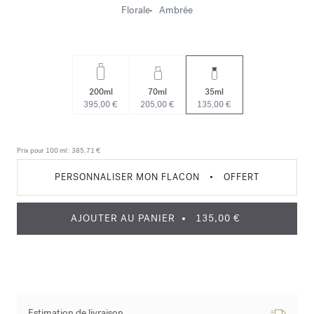
Florale
Ambrée
200ml
70ml
35ml
395,00 €
205,00 €
135,00 €
Prix pour 100 ml :
385,71 €
PERSONNALISER MON FLACON
•
OFFERT
AJOUTER AU PANIER
135,00 €
Estimation de livraison