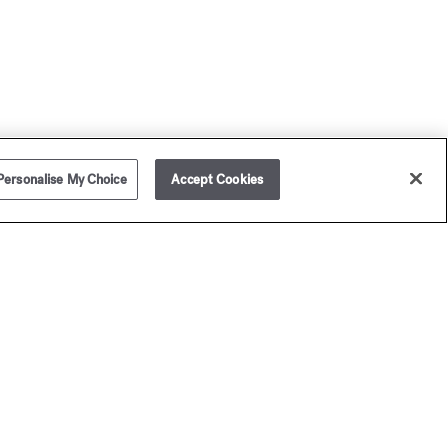
Personalise My Choice
Accept Cookies
ison Francis Kurkdjian vous livre dans le monde entier.
légamment présenté dans un écrin Maison Francis
rkdjian (hors assortiment échantillons), votre achat n'en
ra que plus raffiné et unique. Pour vos cadeaux, ajoutez un
ssage personnalisé.
our toute commande (hors assortiment d'échantillons),
ison Francis Kurkdjian a le plaisir de vous offrir 2
hantillons de parfums au choix.