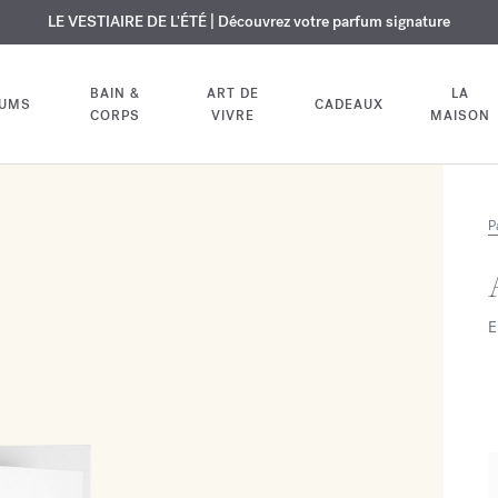
USIF | Découvrez le nouveau parfum OUD
URE OFFERTE | Sur tous les parfums et huiles pour le corps jusqu'au 9
LE VESTIAIRE DE L'ÉTÉ | Découvrez votre parfum signature
velvet mood
dans votre comm
BAIN &
ART DE
LA
FUMS
CADEAUX
CORPS
VIVRE
MAISON
P
E