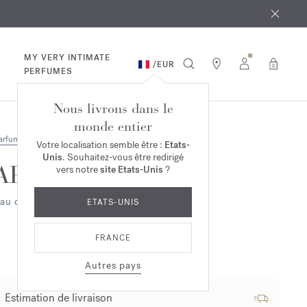
 août
ande*
MY VERY INTIMATE
/
EUR
0
PERFUMES
Nous livrons dans le
monde entier
arfums
Votre localisation semble être :
Etats-
Unis
. Souhaitez-vous être redirigé
APOM
vers notre
site Etats-Unis
?
au de parfum 2ml
ETATS-UNIS
FRANCE
Autres pays
Estimation de livraison