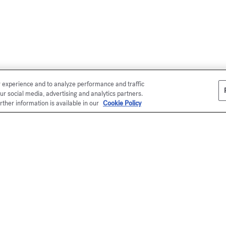
r experience and to analyze performance and traffic
ur social media, advertising and analytics partners.
rther information is available in our
Cookie Policy
en ligne
Ma
É
Ku
se
me
*P
Ma
éc