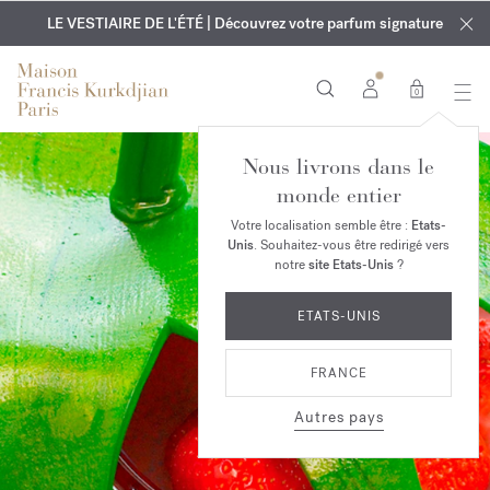
EXCLUSIF | Découvrez le nouveau parfum OUD
GRAVURE OFFERTE | Sur tous les parfums et huiles pour le
velvet mood
LE VESTIAIRE DE L'ÉTÉ | Découvrez votre parfum signature
dans votre commande*
corps jusqu'au 9 août
0
Nous livrons dans le
monde entier
Votre localisation semble être :
Etats-
Unis
. Souhaitez-vous être redirigé vers
notre
site Etats-Unis
?
ETATS-UNIS
FRANCE
Autres pays