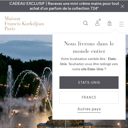
CADEAU EXCLUSIF | Recevez une mini crème mains pour tout
EXCLUSIF | Découvrez le nouveau parfum OUD
GRAVURE OFFERTE | Sur la collection Aqua
Cologne forte
velvet mood
LE VESTIAIRE DE L'ÉTÉ | Découvrez votre parfum signature
achat d'un parfum de la collection 724*
dans votre commande*
jusqu'au 16 août
0
Nous livrons dans le
monde entier
Votre localisation semble être :
Etats-
Unis
. Souhaitez-vous être redirigé vers
notre
site Etats-Unis
?
ETATS-UNIS
FRANCE
Autres pays