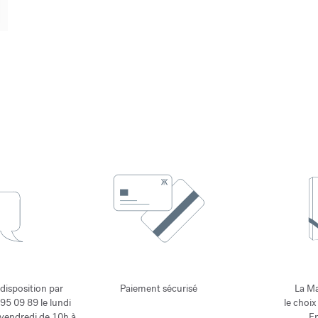
 disposition par
Paiement sécurisé
La Ma
95 09 89 le lundi
le choix
 vendredi de 10h à
En