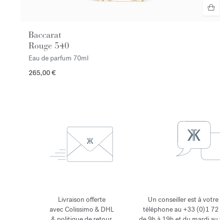
Baccarat
Rouge 540
Eau de parfum
70ml
265,00 €
Livraison offerte
Un conseiller est à votre
avec Colissimo & DHL
téléphone au +33 (0)1 72 
&
politique de retour
de 9h à 19h et du mardi au