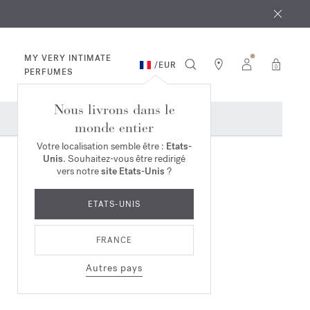
 août
ande*
MY VERY INTIMATE
/
EUR
0
PERFUMES
Nous livrons dans le
monde entier
Votre localisation semble être :
Etats-
Unis
. Souhaitez-vous être redirigé
vers notre
site Etats-Unis
?
ETATS-UNIS
FRANCE
Autres pays