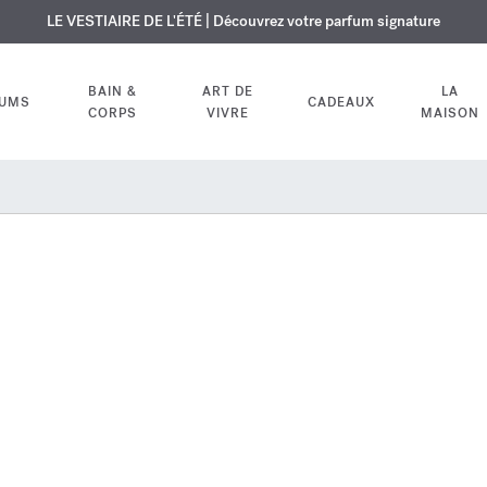
USIF | Découvrez le nouveau parfum OUD
URE OFFERTE | Sur tous les parfums et huiles pour le corps jusqu'au 9
LE VESTIAIRE DE L'ÉTÉ | Découvrez votre parfum signature
velvet mood
dans votre comm
BAIN &
ART DE
LA
FUMS
CADEAUX
CORPS
VIVRE
MAISON