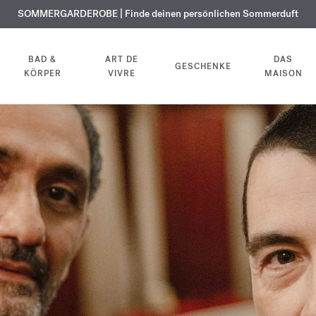
KOSTENLOSE GRAVUR | Auf alle Düfte und Körperöle bis zum 9. August
SOMMERGARDEROBE | Finde deinen persönlichen Sommerduft
EXKLUSIV | Erhalten Sie OUD
velvet mood
in Ihrer Bestellung*
BAD &
ART DE
DAS
GESCHENKE
KÖRPER
VIVRE
MAISON