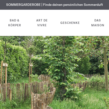
KOSTENLOSE GRAVUR | Auf alle Düfte und Körperöle bis zum 9. August
SOMMERGARDEROBE | Finde deinen persönlichen Sommerduft
EXKLUSIV | Erhalten Sie OUD
velvet mood
in Ihrer Bestellung*
BAD &
ART DE
DAS
GESCHENKE
KÖRPER
VIVRE
MAISON