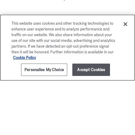
This website uses cookies and other tracking technologies to
enhance user experience and to analyze performance and
Vous aimerez également
traffic on our website. We also share information about your
use of our site with our social media, advertising and analytics
partners. If we have detected an opt-out preference signal
then it will be honored. Further information is available in our
Cookie Policy
Personalise My Choice
Accept Cookies
Aqua
Au 1