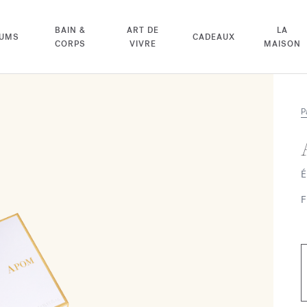
BAIN &
ART DE
LA
FUMS
CADEAUX
CORPS
VIVRE
MAISON
P
É
F