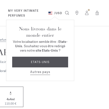
MY VERY INTIMATE
/
USD
0
PERFUMES
Nous livrons dans le
monde entier
arfums
Votre localisation semble être :
Etats-
Unis
. Souhaitez-vous être redirigé
APOM
vers notre
site Etats-Unis
?
lixir Précieux
ETATS-UNIS
lorale
Ambrée
Autres pays
4x4ml
110,00 €