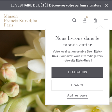
EXCLUSIF | Découvrez le nouveau parfum OUD
GRAVURE OFFERTE | Sur tous les parfums et huiles pour le
velvet mood
LE VESTIAIRE DE L'ÉTÉ | Découvrez votre parfum signature
dans votre commande*
corps jusqu'au 9 août
0
Nous livrons dans le
monde entier
Votre localisation semble être :
Etats-
Unis
. Souhaitez-vous être redirigé vers
notre
site Etats-Unis
?
ETATS-UNIS
FRANCE
Autres pays