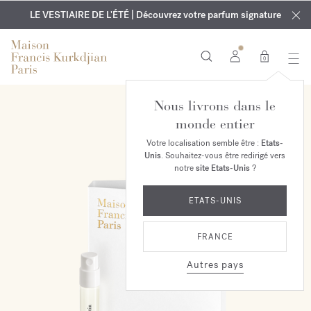
EXCLUSIF | Découvrez le nouveau parfum OUD
GRAVURE OFFERTE | Sur tous les parfums et huiles pour le
velvet mood
LE VESTIAIRE DE L'ÉTÉ | Découvrez votre parfum signature
dans votre commande*
corps jusqu'au 9 août
0
Nous livrons dans le
monde entier
Votre localisation semble être :
Etats-
Unis
. Souhaitez-vous être redirigé vers
notre
site Etats-Unis
?
ETATS-UNIS
FRANCE
Autres pays