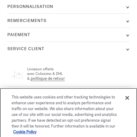
PERSONNALISATION
REMERCIEMENTS
PAIEMENT
SERVICE CLIENT
Livraison offerte
avec Colissimo & DHL
politique de retour
&
Un conseiller est à votre disposition par téléphone au +33 (0)1
This website uses cookies and other tracking technologies to
72 95 09 89 le lundi de 9h à 19h et du mardi au vendredi de
enhance user experience and to analyze performance and
email
10h à 19h, ou par
traffic on our website. We also share information about your
use of our site with our social media, advertising and analytics
partners. If we have detected an opt-out preference signal
Paiement sécurisé
then it will be honored. Further information is available in our
Cookie Policy