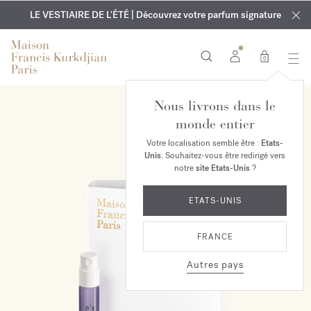
EXCLUSIF | Découvrez le nouveau parfum OUD
GRAVURE OFFERTE | Sur tous les parfums et huiles pour le
velvet mood
LE VESTIAIRE DE L'ÉTÉ | Découvrez votre parfum signature
dans votre commande*
corps jusqu'au 9 août
0
Nous livrons dans le
monde entier
Votre localisation semble être :
Etats-
Unis
. Souhaitez-vous être redirigé vers
notre
site Etats-Unis
?
ETATS-UNIS
FRANCE
Autres pays