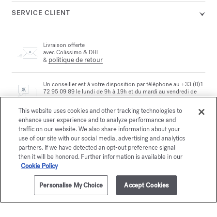
SERVICE CLIENT
Livraison offerte
avec Colissimo & DHL
politique de retour
&
Un conseiller est à votre disposition par téléphone au +33 (0)1
72 95 09 89 le lundi de 9h à 19h et du mardi au vendredi de
email
10h à 19h, ou par
This website uses cookies and other tracking technologies to
enhance user experience and to analyze performance and
traffic on our website. We also share information about your
Paiement sécurisé
use of our site with our social media, advertising and analytics
partners. If we have detected an opt-out preference signal
then it will be honored. Further information is available in our
La Maison vous offre
Cookie Policy
le choix entre deux écrins
En savoir plus
Personalise My Choice
Accept Cookies
2 échantillons offerts
sous conditions