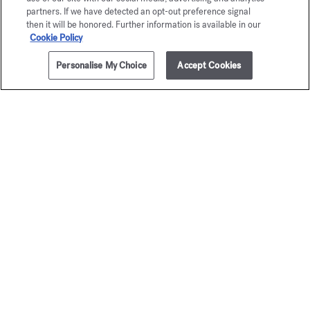
partners. If we have detected an opt-out preference signal
then it will be honored. Further information is available in our
Cookie Policy
Paiement sécurisé
Personalise My Choice
Accept Cookies
La Maison vous offre
le choix entre deux écrins
En savoir plus
2 échantillons offerts
sous conditions
Newsletter
Abonnez‑vous pour suivre notre actualité