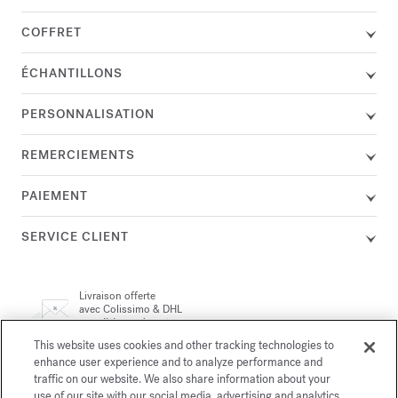
COFFRET
ÉCHANTILLONS
PERSONNALISATION
REMERCIEMENTS
PAIEMENT
SERVICE CLIENT
Livraison offerte
avec Colissimo & DHL
politique de retour
&
This website uses cookies and other tracking technologies to
enhance user experience and to analyze performance and
Un conseiller est à votre disposition par téléphone au +33 (0)1
traffic on our website. We also share information about your
72 95 09 89 le lundi de 9h à 19h et du mardi au vendredi de
email
use of our site with our social media, advertising and analytics
10h à 19h, ou par