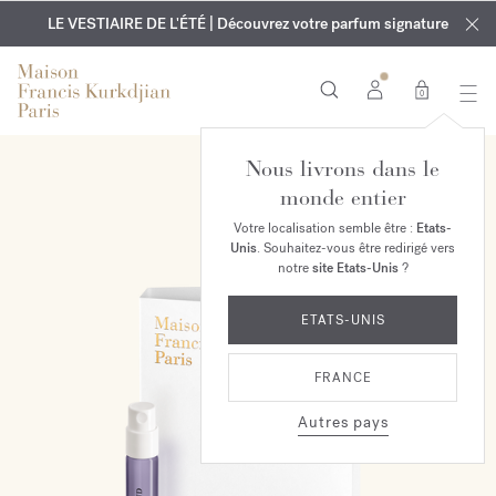
EXCLUSIF | Découvrez le nouveau parfum OUD
GRAVURE OFFERTE | Sur tous les parfums et huiles pour le
velvet mood
LE VESTIAIRE DE L'ÉTÉ | Découvrez votre parfum signature
dans votre commande*
corps jusqu'au 9 août
0
Nous livrons dans le
monde entier
Votre localisation semble être :
Etats-
Unis
. Souhaitez-vous être redirigé vers
notre
site Etats-Unis
?
ETATS-UNIS
FRANCE
Autres pays