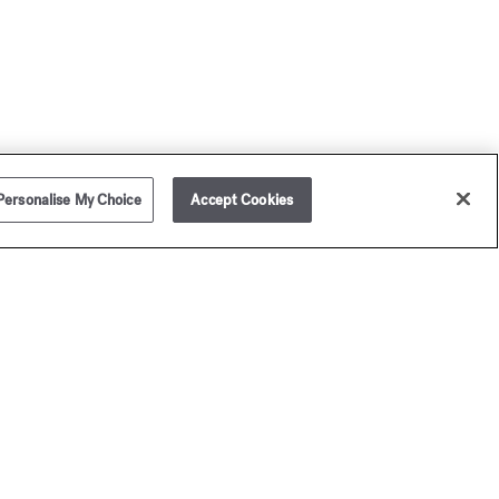
Personalise My Choice
Accept Cookies
ison Francis Kurkdjian vous livre dans le monde entier.
légamment présenté dans un écrin Maison Francis
rkdjian (hors assortiment échantillons), votre achat n'en
ra que plus raffiné et unique. Pour vos cadeaux, ajoutez un
ssage personnalisé.
our toute commande (hors assortiment d'échantillons),
ison Francis Kurkdjian a le plaisir de vous offrir 2
hantillons de parfums au choix.