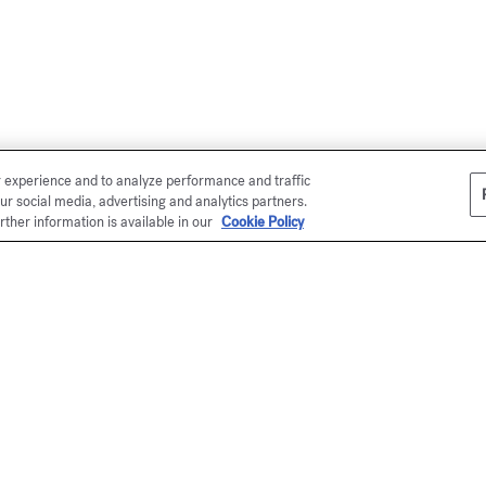
r experience and to analyze performance and traffic
ur social media, advertising and analytics partners.
rther information is available in our
Cookie Policy
en ligne
Ma
É
Ku
se
me
*P
Ma
éc