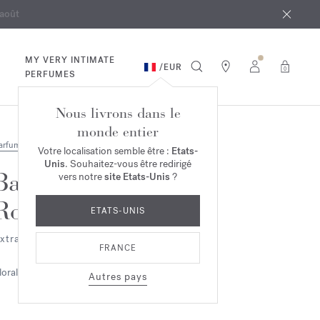
 août
ande*
MY VERY INTIMATE
/
EUR
0
PERFUMES
Nous livrons dans le
monde entier
arfums
Votre localisation semble être :
Etats-
Unis
. Souhaitez-vous être redirigé
Baccarat
vers notre
site Etats-Unis
?
Rouge 540
ETATS-UNIS
xtrait de parfum 2ml
FRANCE
lorale
Ambrée
Boisée
Autres pays