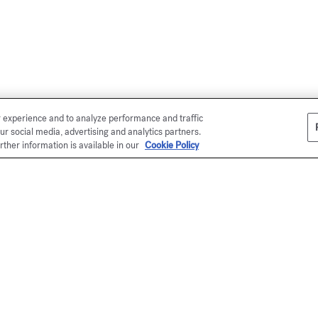
r experience and to analyze performance and traffic
ur social media, advertising and analytics partners.
rther information is available in our
Cookie Policy
en ligne
Ma
É
Ku
se
me
*P
Ma
éc