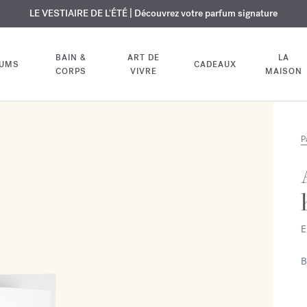
USIF | Découvrez le nouveau parfum OUD
URE OFFERTE | Sur tous les parfums et huiles pour le corps jusqu'au 9
LE VESTIAIRE DE L'ÉTÉ | Découvrez votre parfum signature
velvet mood
dans votre comm
BAIN &
ART DE
LA
FUMS
CADEAUX
CORPS
VIVRE
MAISON
P
E
B