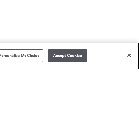
Personalise My Choice
Accept Cookies
ison Francis Kurkdjian vous livre dans le monde entier.
légamment présenté dans un écrin Maison Francis
rkdjian (hors assortiment échantillons), votre achat n'en
ra que plus raffiné et unique. Pour vos cadeaux, ajoutez un
ssage personnalisé.
our toute commande (hors assortiment d'échantillons),
ison Francis Kurkdjian a le plaisir de vous offrir 2
hantillons de parfums au choix.