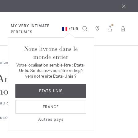
 août
ande*
MY VERY INTIMATE
/
EUR
0
PERFUMES
Nous livrons dans le
monde entier
arfums
Votre localisation semble être :
Etats-
Unis
. Souhaitez-vous être redirigé
Amyris
vers notre
site Etats-Unis
?
homme
ETATS-UNIS
au de toilette 2ml
FRANCE
oisée
Autres pays