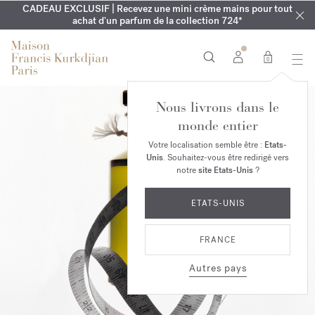
CADEAU EXCLUSIF | Recevez une mini crème mains pour tout
EXCLUSIF | Découvrez le nouveau parfum OUD
GRAVURE OFFERTE | Sur la collection Aqua
Cologne forte
velvet mood
LE VESTIAIRE DE L'ÉTÉ | Découvrez votre parfum signature
achat d'un parfum de la collection 724*
dans votre commande*
jusqu'au 16 août
0
Nous livrons dans le
monde entier
Votre localisation semble être :
Etats-
Unis
. Souhaitez-vous être redirigé vers
notre
site Etats-Unis
?
ETATS-UNIS
FRANCE
Autres pays