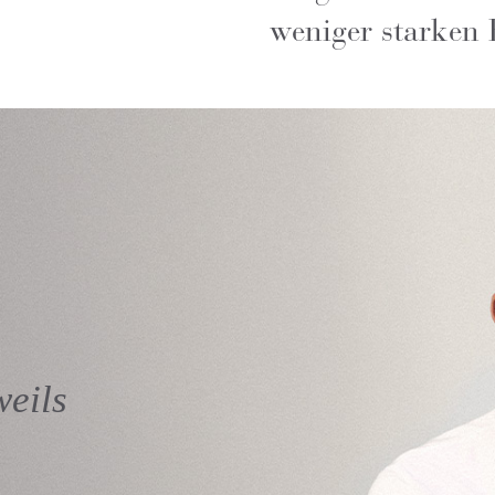
weniger starken 
weils