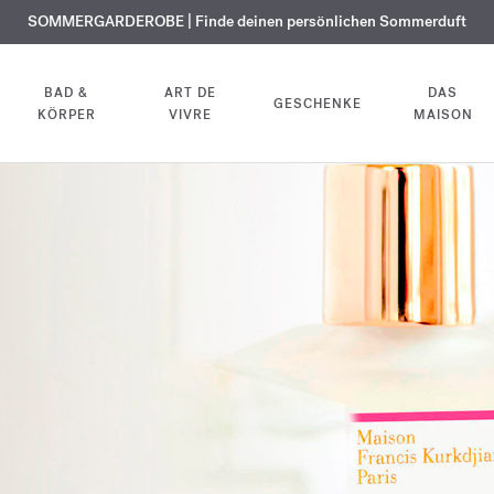
KOSTENLOSE GRAVUR | Auf alle Düfte und Körperöle bis zum 9. August
SOMMERGARDEROBE | Finde deinen persönlichen Sommerduft
EXKLUSIV | Erhalten Sie OUD
velvet mood
in Ihrer Bestellung*
BAD &
ART DE
DAS
GESCHENKE
KÖRPER
VIVRE
MAISON