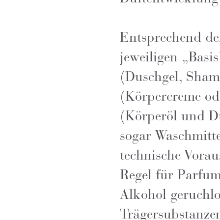
Entsprechend de
jeweiligen „Bas
(Duschgel, Sham
(Körpercreme ode
(Körperöl und Du
sogar Waschmitte
technische Vorau
Regel für Parfu
Alkohol geruchlos
Trägersubstanze