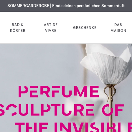
KOSTENLOSE GRAVUR | Auf alle Düfte und Körperöle bis zum 9. August
SOMMERGARDEROBE | Finde deinen persönlichen Sommerduft
EXKLUSIV | Erhalten Sie OUD
velvet mood
in Ihrer Bestellung*
BAD &
ART DE
DAS
GESCHENKE
KÖRPER
VIVRE
MAISON