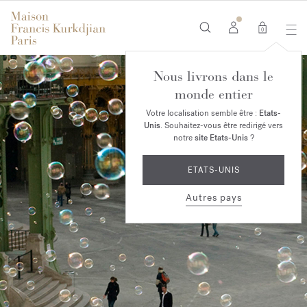
0
Nous livrons dans le
monde entier
Votre localisation semble être :
Etats-
Unis
. Souhaitez-vous être redirigé vers
notre
site Etats-Unis
?
ETATS-UNIS
Autres pays