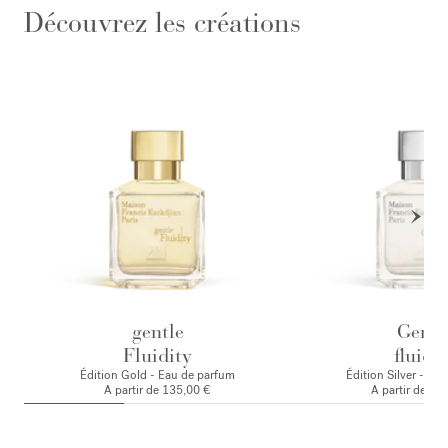
Découvrez les créations
gentle
Gentl
Fluidity
fluidit
Édition Gold - Eau de parfum
Édition Silver - Ea
A partir de
135,00 €
A partir de
135