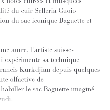
x notes cuirées et musquées
idité du cuir Selleria Cuoio
ion du sac iconique Baguette et
e autre, l'artiste suisse-
ui expérimente sa technique
rancis Kurkdjian depuis quelques
nte olfactive de
biller le sac Baguette imaginé
endi.