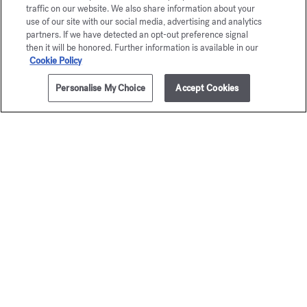
traffic on our website. We also share information about your
Un conseiller est à votre disposition par téléphone au +33 (0)1
use of our site with our social media, advertising and analytics
72 95 09 89 le lundi de 9h à 19h et du mardi au vendredi de
email
10h à 19h, ou par
partners. If we have detected an opt-out preference signal
then it will be honored. Further information is available in our
Cookie Policy
Paiement sécurisé
Personalise My Choice
Accept Cookies
La Maison vous offre
le choix entre deux écrins
En savoir plus
2 échantillons offerts
sous conditions
Newsletter