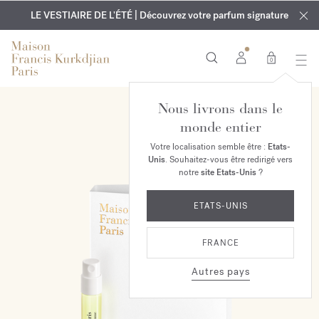
EXCLUSIF | Découvrez le nouveau parfum OUD
GRAVURE OFFERTE | Sur tous les parfums et huiles pour le
velvet mood
LE VESTIAIRE DE L'ÉTÉ | Découvrez votre parfum signature
dans votre commande*
corps jusqu'au 9 août
0
Nous livrons dans le
monde entier
Votre localisation semble être :
Etats-
Unis
. Souhaitez-vous être redirigé vers
notre
site Etats-Unis
?
ETATS-UNIS
FRANCE
Autres pays