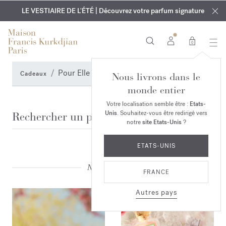
EXCLUSIF | Découvrez le nouveau parfum OUD
GRAVURE OFFERTE | Sur tous les parfums et huiles pour le
velvet mood
LE VESTIAIRE DE L'ÉTÉ | Découvrez votre parfum signature
dans votre commande*
corps jusqu'au 9 août
0
Pour Elle
Cadeaux
Nous livrons dans le
monde entier
Recherche
Votre localisation semble être :
Etats-
Unis
. Souhaitez-vous être redirigé vers
notre
site Etats-Unis
?
RECHERCHE
ETATS-UNIS
Nos suggestions
FRANCE
Autres pays