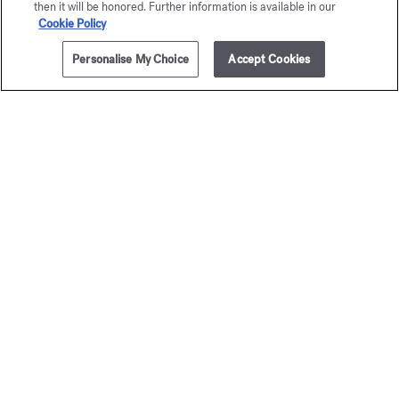
then it will be honored. Further information is available in our
Cookie Policy
Personalise My Choice
Accept Cookies
AJOUTER AU PANIER
335,00 €
200ml
Grand Soir
Baccar
Eau de parfum
Rouge 
A partir de
135,00 €
Extrait de p
A partir de
245