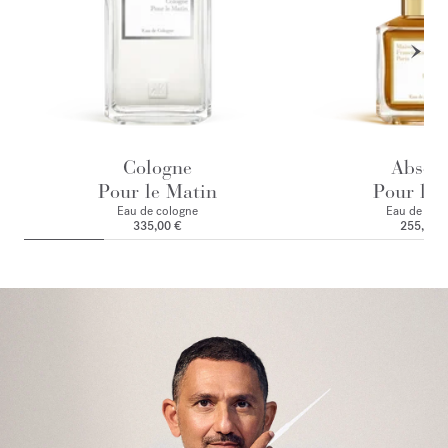
Cologne
Absol
Pour le Matin
Pour le 
Eau de cologne
Eau de par
335,00 €
255,00 