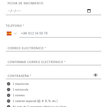
FECHA DE NACIMIENTO
TELÉFONO
+34
CORREO ELECTRÓNICO
CONFIRMAR CORREO ELECTRÓNICO
CONTRASEÑA
1 mayúscula
1 minúscula
1 número
1 carácter especial (@, #, $, %, etc.)
No más de 2 caracteres idénticos por línea