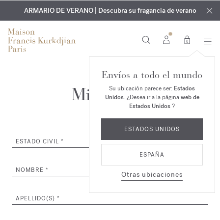
EXCLUSIVO | Descubra la nueva fragancia OUD
GRABADO GRATUITO | En todas las fragancias y aceites
velvet mood
ARMARIO DE VERANO | Descubra su fragancia de verano
corporales hasta el 9 de agosto
en su pedido*
0
Envíos a todo el mundo
Mi Cuenta
Su ubicación parece ser:
Estados
Unidos
. ¿Desea ir a la página
web de
Estados Unidos
?
ESTADOS UNIDOS
ESTADO CIVIL
ESPAÑA
NOMBRE
Otras ubicaciones
APELLIDO(S)