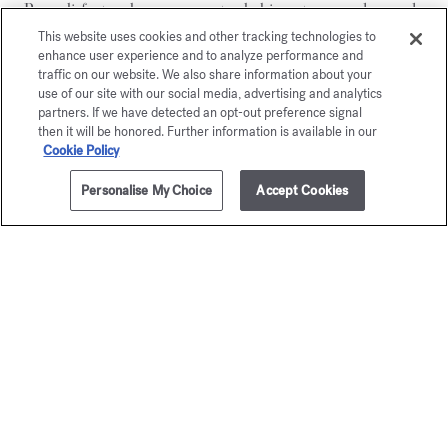
Para disfrutar de un momento de bienestar y prolongar la
estela de su fragancia, complete su ritual perfumado con los
This website uses cookies and other tracking technologies to
enhance user experience and to analyze performance and
demás productos Baccarat Rouge 540:
traffic on our website. We also share information about your
el gel espumoso para las manos y el cuerpo
,
use of our site with our social media, advertising and analytics
el aceite corporal
y
el jabón sólido
.
partners. If we have detected an opt-out preference signal
then it will be honored. Further information is available in our
Cookie Policy
DESCUBRIR
Personalise My Choice
Accept Cookies
AÑADIR A LA CESTA
285,00 €