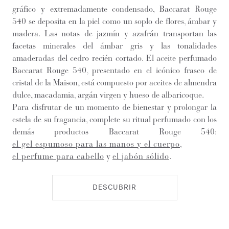
gráfico y extremadamente condensado, Baccarat Rouge
540 se deposita en la piel como un soplo de flores, ámbar y
madera. Las notas de jazmín y azafrán transportan las
facetas minerales del ámbar gris y las tonalidades
amaderadas del cedro recién cortado. El aceite perfumado
Baccarat Rouge 540, presentado en el icónico frasco de
cristal de la Maison, está compuesto por aceites de almendra
dulce, macadamia, argán virgen y hueso de albaricoque.
Para disfrutar de un momento de bienestar y prolongar la
estela de su fragancia, complete su ritual perfumado con los
demás productos Baccarat Rouge 540:
el gel espumoso para las manos y el cuerpo
,
el perfume para cabello
y
el jabón sólido
.
DESCUBRIR