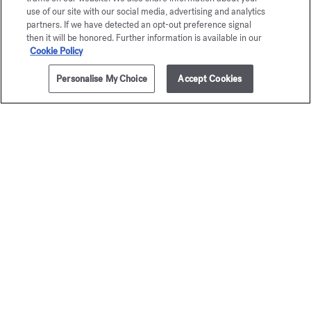
use of our site with our social media, advertising and analytics
partners. If we have detected an opt-out preference signal
then it will be honored. Further information is available in our
Cookie Policy
Personalise My Choice
Accept Cookies
AÑADIR A LA CESTA
85,00 €
280g
Baccarat
Satin m
Rouge 540
Vela perfum
105,00 
Vela perfumada
115,00 €