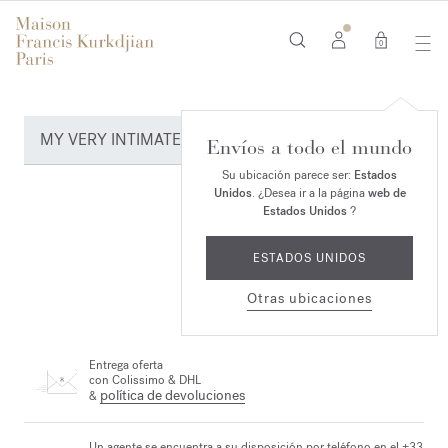
0
MY VERY INTIMATE PERFUMES
Envíos a todo el mundo
Su ubicación parece ser:
Estados
Unidos
. ¿Desea ir a la página
web de
Estados Unidos
?
ESTADOS UNIDOS
Otras ubicaciones
Entrega oferta
con Colissimo & DHL
política de devoluciones
&
Un agente se encuentra a su disposición por teléfono en el +33