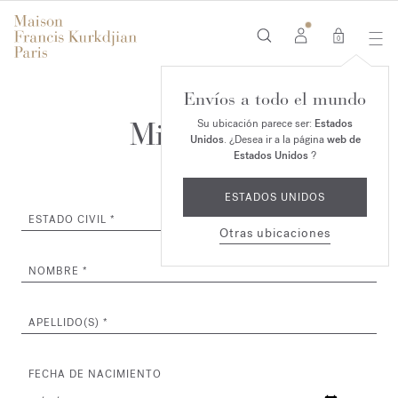
0
Envíos a todo el mundo
Mi Cuenta
Su ubicación parece ser:
Estados
Unidos
. ¿Desea ir a la página
web de
Estados Unidos
?
ESTADOS UNIDOS
ESTADO CIVIL
Otras ubicaciones
NOMBRE
APELLIDO(S)
FECHA DE NACIMIENTO