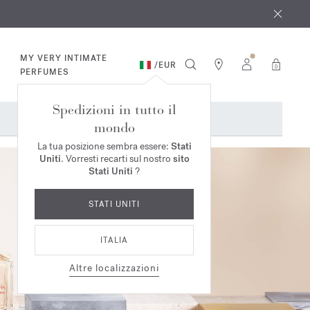
osto
*
MY VERY INTIMATE
/
EUR
0
PERFUMES
Spedizioni in tutto il
mondo
La tua posizione sembra essere:
Stati
Uniti
. Vorresti recarti sul nostro
sito
Stati Uniti
?
STATI UNITI
ITALIA
Altre localizzazioni