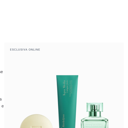
ESCLUSIVA ONLINE
i
se
a
 e