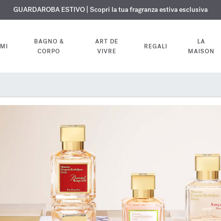
ISIONE GRATUITA | Su tutte le fragranze e gli oli per il corpo fino al 9 ag
ESCLUSIVO | Scopri la nuova fragranza OUD
GUARDAROBA ESTIVO | Scopri la tua fragranza estiva esclusiva
velvet mood
nel tuo ordine
BAGNO &
ART DE
LA
MI
REGALI
CORPO
VIVRE
MAISON